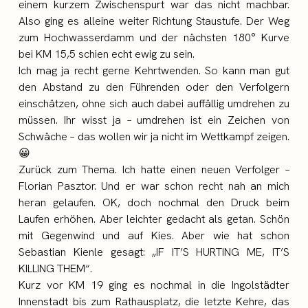
einem kurzem Zwischenspurt war das nicht machbar.
Also ging es alleine weiter Richtung Staustufe. Der Weg
zum Hochwasserdamm und der nächsten 180° Kurve
bei KM 15,5 schien echt ewig zu sein.
Ich mag ja recht gerne Kehrtwenden. So kann man gut
den Abstand zu den Führenden oder den Verfolgern
einschätzen, ohne sich auch dabei auffällig umdrehen zu
müssen. Ihr wisst ja – umdrehen ist ein Zeichen von
Schwäche – das wollen wir ja nicht im Wettkampf zeigen.
😀
Zurück zum Thema. Ich hatte einen neuen Verfolger –
Florian Pasztor. Und er war schon recht nah an mich
heran gelaufen. OK, doch nochmal den Druck beim
Laufen erhöhen. Aber leichter gedacht als getan. Schön
mit Gegenwind und auf Kies. Aber wie hat schon
Sebastian Kienle gesagt: „IF IT’S HURTING ME, IT’S
KILLING THEM“.
Kurz vor KM 19 ging es nochmal in die Ingolstädter
Innenstadt bis zum Rathausplatz, die letzte Kehre, das