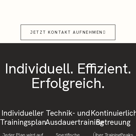
JETZT KONTAKT AUFNEHMEN
Individuell. Effizient.
Erfolgreich.
Individueller
Technik- und
Kontinuierlic
Trainingsplan
Ausdauertraining
Betreuung
Jeder Plan wird auf
Spezifische
Über TrainingPeaks