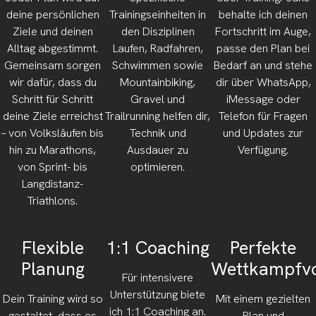
deine persönlichen
Trainingseinheiten in
behalte ich deinen
Ziele und deinen
den Disziplinen
Fortschritt im Auge,
Alltag abgestimmt.
Laufen, Radfahren,
passe den Plan bei
Gemeinsam sorgen
Schwimmen sowie
Bedarf an und stehe
wir dafür, dass du
Mountainbiking,
dir über WhatsApp,
Schritt für Schritt
Gravel und
iMessage oder
deine Ziele erreichst
Trailrunning helfen dir,
Telefon für Fragen
– von Volksläufen bis
Technik und
und Updates zur
hin zu Marathons,
Ausdauer zu
Verfügung.
von Sprint- bis
optimieren.
Langdistanz-
Triathlons.
Flexible
1:1 Coaching
Perfekte
Planung
Wettkampfvo
Für intensivere
Unterstützung biete
Dein Training wird so
Mit einem gezielten
ich 1:1 Coaching an.
gestaltet, dass es
Plan und