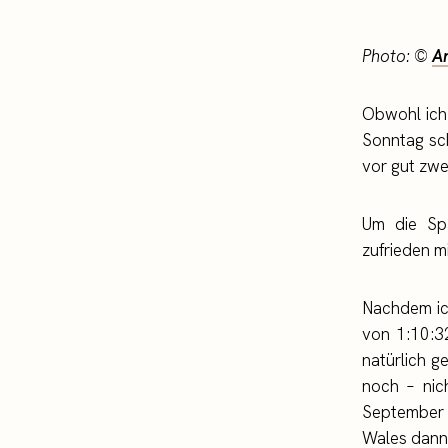
Photo: ©
A
Obwohl ich
Sonntag sch
vor gut zwe
Um die Spa
zufrieden m
Nachdem ich
von 1:10:3
natürlich g
noch – nich
September 
Wales dann 