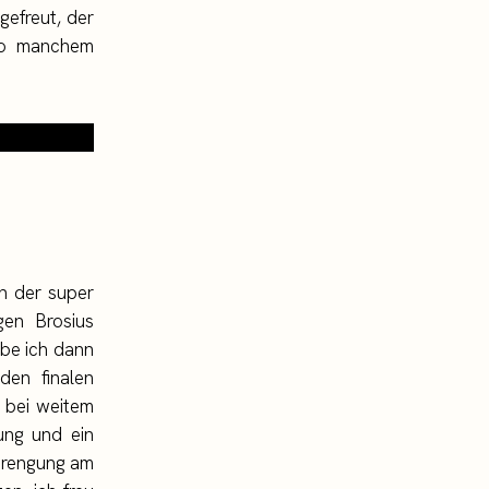
gefreut, der
 so manchem
on der super
en Brosius
abe ich dann
den finalen
 bei weitem
nung und ein
strengung am