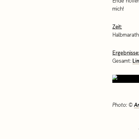
Ende hoffen
mich!
Zeit:
Halbmarath
Ergebnisse
Gesamt:
Li
Photo: ©
A