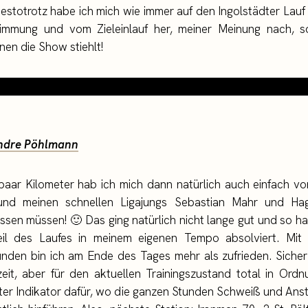
destotrotz habe ich mich wie immer auf den Ingolstädter Lauf 
immung und vom Zieleinlauf her, meiner Meinung nach,
en die Show stiehlt!
ndre Pöhlmann
paar Kilometer hab ich mich dann natürlich auch einfach v
und meinen schnellen Ligajungs Sebastian Mahr und Hag
assen müssen! 🙂 Das ging natürlich nicht lange gut und so h
il des Laufes in meinem eigenen Tempo absolviert. Mit 
unden bin ich am Ende des Tages mehr als zufrieden. Sicher
eit, aber für den aktuellen Trainingszustand total in Ord
ter Indikator dafür, wo die ganzen Stunden Schweiß und An