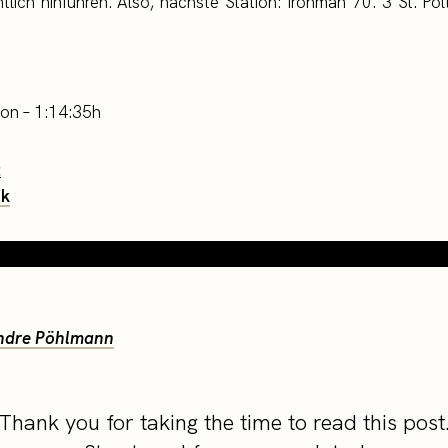
tlich hinführen. Also, nächste Station: Ironman 70. 3 St. Pölt
on – 1:14:35h
:
nk
ndre Pöhlmann
Thank you for taking the time to read this post