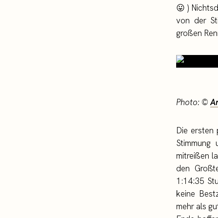
😛 ) Nichts
von der St
großen Renn
Photo: ©
A
Die ersten 
Stimmung 
mitreißen l
den Großte
1:14:35 St
keine Bestz
mehr als gu