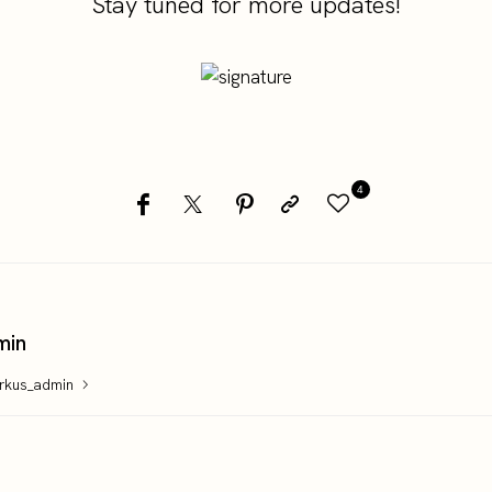
Stay tuned for more updates!
4
min
arkus_admin