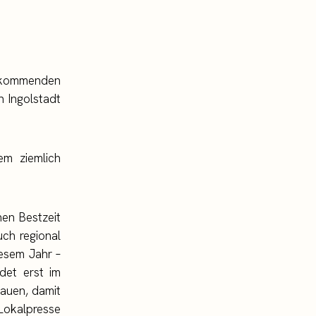
m kommenden
n Ingolstadt
em ziemlich
hen Bestzeit
ch regional
iesem Jahr –
ndet erst im
auen, damit
 Lokalpresse